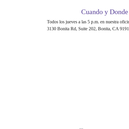
Cuando y Donde
Todos los jueves a las 5 p.m. en nuestra ofic
3130 Bonita Rd, Suite 202, Bonita, CA 919
Life and Strength
|
(619) 671-0036
Contact U
To Make Benefactions Accepted
Click Here