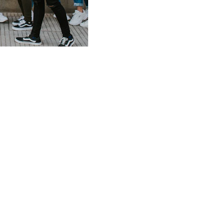
Main Office
3130 Bonita Rd. Sute 202 
Chula Vista, CA 91910
Mon. - Fri. 9am - 7pm