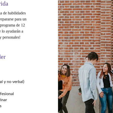
vida
ta de habilidades 
repararse para un 
 programa de 12 
 lo ayudarán a 
 y personales!
der
l y no verbal)
fesional
inar
s