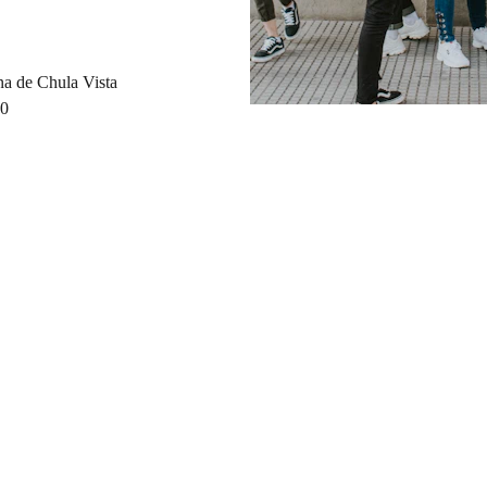
ina de Chula Vista 
10
Social Media
s
, 